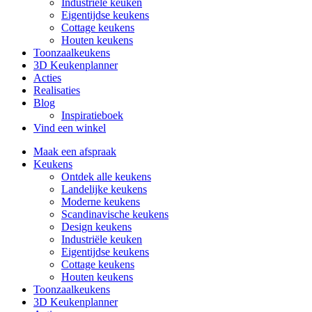
Industriële keuken
Eigentijdse keukens
Cottage keukens
Houten keukens
Toonzaalkeukens
3D Keukenplanner
Acties
Realisaties
Blog
Inspiratieboek
Vind een winkel
Maak een afspraak
Keukens
Ontdek alle keukens
Landelijke keukens
Moderne keukens
Scandinavische keukens
Design keukens
Industriële keuken
Eigentijdse keukens
Cottage keukens
Houten keukens
Toonzaalkeukens
3D Keukenplanner