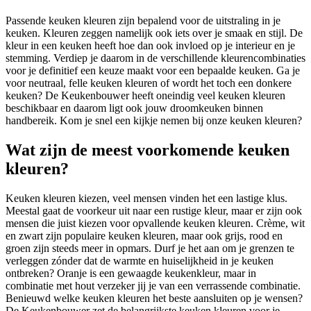
Passende keuken kleuren zijn bepalend voor de uitstraling in je
keuken. Kleuren zeggen namelijk ook iets over je smaak en stijl. De
kleur in een keuken heeft hoe dan ook invloed op je interieur en je
stemming. Verdiep je daarom in de verschillende kleurencombinaties
voor je definitief een keuze maakt voor een bepaalde keuken. Ga je
voor neutraal, felle keuken kleuren of wordt het toch een donkere
keuken? De Keukenbouwer heeft oneindig veel keuken kleuren
beschikbaar en daarom ligt ook jouw droomkeuken binnen
handbereik. Kom je snel een kijkje nemen bij onze keuken kleuren?
Wat zijn de meest voorkomende keuken
kleuren?
Keuken kleuren kiezen, veel mensen vinden het een lastige klus.
Meestal gaat de voorkeur uit naar een rustige kleur, maar er zijn ook
mensen die juist kiezen voor opvallende keuken kleuren. Crème, wit
en zwart zijn populaire keuken kleuren, maar ook grijs, rood en
groen zijn steeds meer in opmars. Durf je het aan om je grenzen te
verleggen zónder dat de warmte en huiselijkheid in je keuken
ontbreken? Oranje is een gewaagde keukenkleur, maar in
combinatie met hout verzeker jij je van een verrassende combinatie.
Benieuwd welke keuken kleuren het beste aansluiten op je wensen?
De Keukenbouwer zet de belangrijkste keuken kleuren voor je